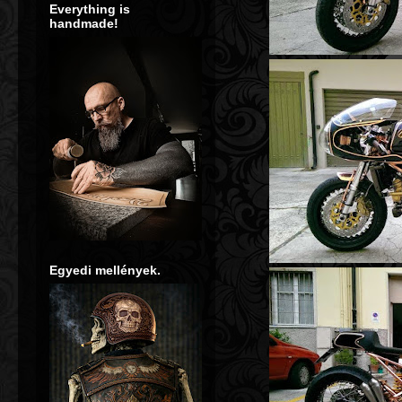
Everything is
handmade!
**** Bőrvéséssel díszített, kézzel készített ülés
 bags and other leather accessories are continuously
Egyedi mellények.