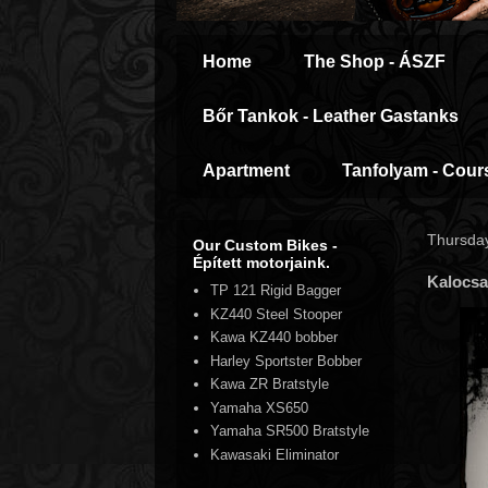
Home
The Shop - ÁSZF
Bőr Tankok - Leather Gastanks
Apartment
Tanfolyam - Cour
Thursday
Our Custom Bikes -
Épített motorjaink.
Kalocsa
TP 121 Rigid Bagger
KZ440 Steel Stooper
Kawa KZ440 bobber
Harley Sportster Bobber
Kawa ZR Bratstyle
Yamaha XS650
Yamaha SR500 Bratstyle
Kawasaki Eliminator