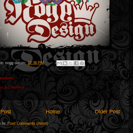
**** Bőrvésésse
**** Tooled hand-made leather 
te:
nogg
dátum:
12:36 PM
mments:
st a Comment
Post
Home
Older Post
e to:
Post Comments (Atom)