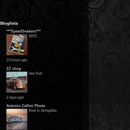
Bloglista
***SpeedSeekers***
MISC.
23 hours ago
ZZ chop
Vee Dub
2 days ago
Antonio Cellini Photo
Rise in Senigallia