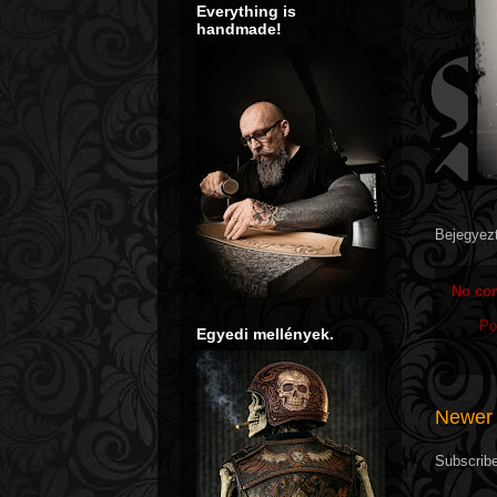
Everything is
handmade!
Bejegyez
No co
Po
Egyedi mellények.
Newer 
Subscrib