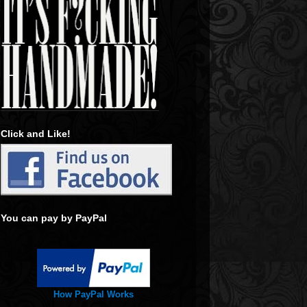
Click and Like!
You can pay by PayPal
How PayPal Works