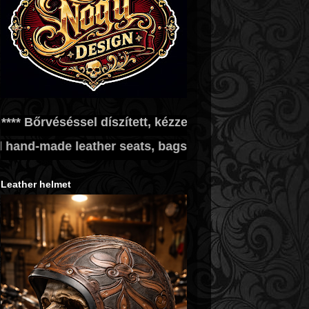
l díszített, kézzel készített ülések, táskák, egyéb b
seats, bags and other leather accessories are contin
Leather helmet